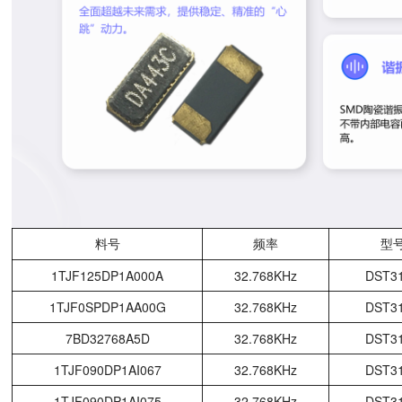
料号
频率
型
1TJF125DP1A000A
32.768KHz
DST3
1TJF0SPDP1AA00G
32.768KHz
DST3
7BD32768A5D
32.768KHz
DST3
1TJF090DP1AI067
32.768KHz
DST3
1TJF090DP1AI075
32.768KHz
DST3