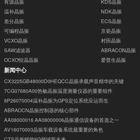
有源晶振
KDS晶振
温补晶振
NDK晶振
差分晶振
ECS晶振
可编程晶振
京瓷晶振
VCXO晶振
村田晶振
SAW滤波器
ABRACON晶振
OCXO恒温晶振
爱普生晶振
新闻中心
CX3225GB48000D0HEQCC晶振承载声音精华的关键
7CG07680A00热敏晶振温度测量仪器的重要组件
8P26070004温补晶振为GPS定位系统应运而生
ABRAOCN晶振控制器的核心部件
AA08000016 AA08000006晶振通信设备的首选之一
AV16070003晶振车载设备系统最重要的角色
CTS晶振赋能5G领域新未来