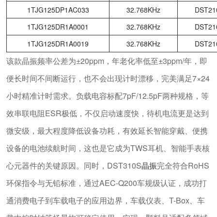
1TJG125DP1AC033
32.768KHz
DST21
1TJG125DR1A0001
32.768KHz
DST21
1TJG125DR1A0019
32.768KHz
DST21
该款晶振频率公差为±20ppm，年老化率低至±3ppm/年，即
便长时间不间断运行，也不会出现计时漂移，完美满足7×24
小时精准计时需求。负载电容标配7pF/12.5pF两种规格，等
效串联电阻ESR极低，不仅启动速度快，待机电流更是达到
微安级，最大程度降低设备功耗，有效延长智能穿戴、便携
设备的电池续航时间，这也是它成为TWS耳机、智能手表核
心元器件的关键原因。同时，DST310S
晶振
完全符合RoHS
环保指令与无铅标准，通过AEC-Q200车规级认证，成功打
通消费电子到车载电子的应用边界，车载仪表、T-Box、车