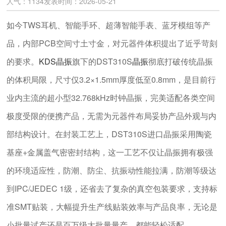
人气：1134
发表时间：2026-05-21
如今TWS耳机、智能手环、超薄智能手表、蓝牙模组等产
品，内部PCB空间寸土寸金，对元器件体积提出了近乎苛刻
的要求。
KDS晶振
旗下的DST310S
晶振
彻底打破传统晶振
的体积局限，尺寸仅3.2×1.5mm厚度低至0.8mm，是目前行
业内主流的超小型32.768kHz时钟晶振，完美适配各类空间
极度受限的便携产品，无需为元器件布局妥协产品外观与内
部结构设计。在封装工艺上，DST310S进口晶振采用陶瓷
基座+金属盖气密密封结构，这一工艺不仅让晶振拥有极强
的环境适应性，防潮、防尘、抗振动性能拉满，防潮等级达
到IPC/JEDEC 1级，还省去了复杂的真空包装要求，支持标
准SMT贴装，大幅提升生产线贴装效率与产品良率，无论是
小批量试产还是百万级大批量量产，都能轻松适配。