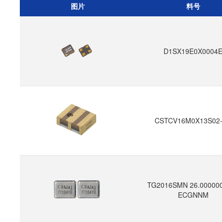
图片
料号
D1SX19E0X0004
CSTCV16M0X13S02
TG2016SMN 26.0000
ECGNNM