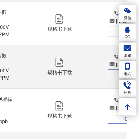
振

156024
微信
jiakedz@
00V

规格书下载
联系我
QQ
振

邮箱
156024
jiakedz@
00V

规格书下载
电话
联系我
座机
A晶振

156024
jiakedz@
规格书下载
联系我