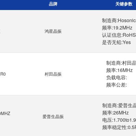
品牌
关键参数
制造商:Hosoni
频率:19.2MHz

鸿星晶振
E
认证信息:RoHS
是否无铅:Yes
制造商:村田晶
频率:16MHz

-R0
村田晶振
负载电容:

制造商:爱普生晶
频率:26MHz

00MHZ
爱普生晶振
电压:1.700to1.9