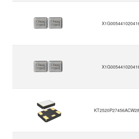
X1G00544102041
X1G00544102041
KT2520P27456ACW2