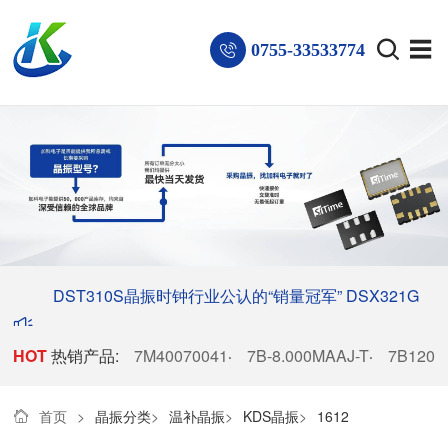
0755-33533774
DST310S晶振时钟行业公认的“销量冠军”
DSX321G
HOT
热销产品:
晶振稳居电子厂商热销榜首
7M40070041
7B-8.000MAAJ-T
7B1200
·
·
首页
>
晶振分类
>
温补晶振
>
KDS晶振
>
1612