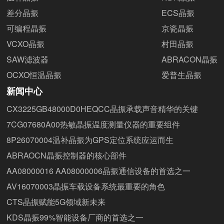
差分晶振
ECS晶振
可编程晶振
京瓷晶振
VCXO晶振
村田晶振
SAW滤波器
ABRACON晶振
OCXO恒温晶振
爱普生晶振
新闻中心
CX3225GB48000D0HEQCC晶振承载声音精华的关键
7CG07680A00热敏晶振温度测量仪器的重要组件
8P26070004温补晶振为GPS定位系统应运而生
ABRAOCN晶振控制器的核心部件
AA08000016 AA08000006晶振通信设备的首选之一
AV16070003晶振车载设备系统最重要的角色
CTS晶振赋能5G领域新未来
KDS晶振99%智能设备厂商的首选之一