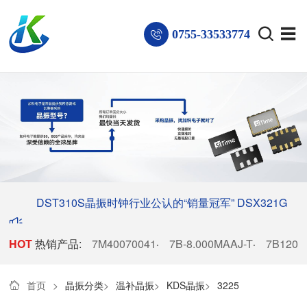
0755-33533774
DST310S晶振时钟行业公认的“销量冠军”
DSX321G
HOT
热销产品:
晶振稳居电子厂商热销榜首
7M40070041
7B-8.000MAAJ-T
7B1200
·
·
首页
>
晶振分类
>
温补晶振
>
KDS晶振
>
3225