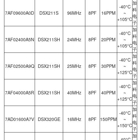
加
-40°C
科
7AF09600A0D
DSX211S
96MHz
8PF
16PPM
~
电
+105°C
子
加
-40°C
科
7AF02400A5N
DSX211SH
24MHz
8PF
20PPM
~
电
+105°C
子
加
-40°C
科
7AF02500A9Q
DSX211SH
25MHz
8PF
30PPM
~
电
+125°C
子
加
-40°C
科
7AF04000A5R
DSX211SH
40MHz
8PF
40PPM
~
电
+125°C
子
加
-40°C
科
7AD01600A7V
DSX320GE
16MHz
8PF
150PPM
~
电
+150°C
子
加
-40°C