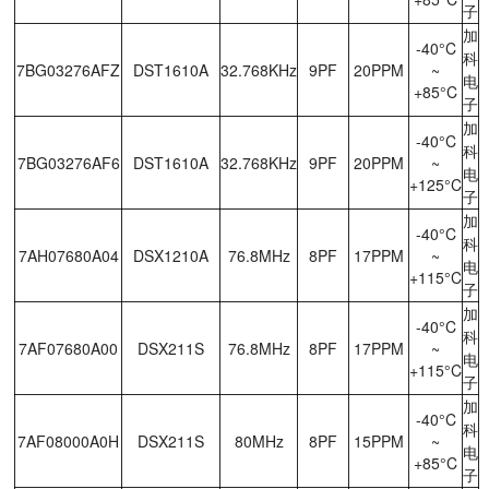
子
加
-40°C
科
7BG03276AFZ
DST1610A
32.768KHz
9PF
20PPM
~
电
+85°C
子
加
-40°C
科
7BG03276AF6
DST1610A
32.768KHz
9PF
20PPM
~
电
+125°C
子
加
-40°C
科
7AH07680A04
DSX1210A
76.8MHz
8PF
17PPM
~
电
+115°C
子
加
-40°C
科
7AF07680A00
DSX211S
76.8MHz
8PF
17PPM
~
电
+115°C
子
加
-40°C
科
7AF08000A0H
DSX211S
80MHz
8PF
15PPM
~
电
+85°C
子