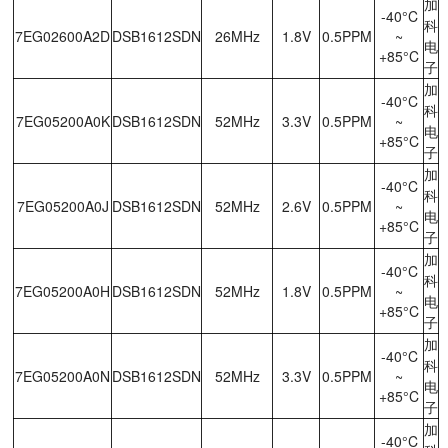
加
-40°C
科
7EG02600A2D
DSB1612SDN
26MHz
1.8V
0.5PPM
~
电
+85°C
子
加
-40°C
科
7EG05200A0K
DSB1612SDN
52MHz
3.3V
0.5PPM
~
电
+85°C
子
加
-40°C
科
7EG05200A0J
DSB1612SDN
52MHz
2.6V
0.5PPM
~
电
+85°C
子
加
-40°C
科
7EG05200A0H
DSB1612SDN
52MHz
1.8V
0.5PPM
~
电
+85°C
子
加
-40°C
科
7EG05200A0N
DSB1612SDN
52MHz
3.3V
0.5PPM
~
电
+85°C
子
加
-40°C