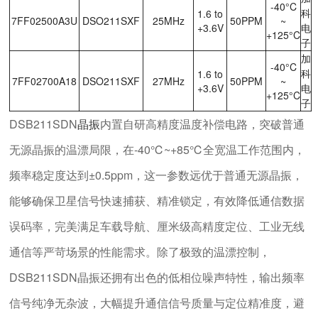
-40°C
科
1.6 to
7FF02500A3U
DSO211SXF
25MHz
50PPM
~
+3.6V
电
+125°C
子
加
-40°C
科
1.6 to
7FF02700A18
DSO211SXF
27MHz
50PPM
~
+3.6V
电
+125°C
子
DSB211SDN
晶振
内置自研高精度温度补偿电路，突破普通
无源晶振的温漂局限，在-40℃~+85℃全宽温工作范围内，
频率稳定度达到±0.5ppm，这一参数远优于普通无源晶振，
能够确保卫星信号快速捕获、精准锁定，有效降低通信数据
误码率，完美满足车载导航、厘米级高精度定位、工业无线
通信等严苛场景的性能需求。除了极致的温漂控制，
DSB211SDN晶振还拥有出色的低相位噪声特性，输出频率
信号纯净无杂波，大幅提升通信信号质量与定位精准度，避