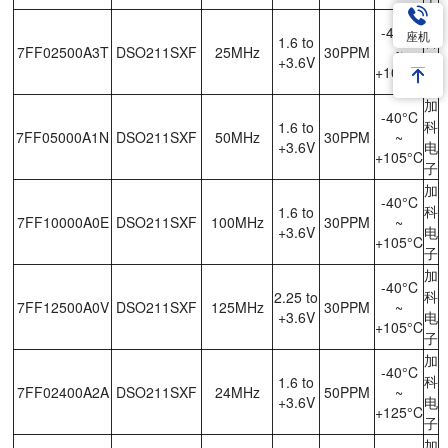
加
-40°C
座机
科
1.6 to
7FF02500A3T
DSO211SXF
25MHz
30PPM
~
+3.6V
电
+105°C
子
加
-40°C
科
1.6 to
7FF05000A1N
DSO211SXF
50MHz
30PPM
~
+3.6V
电
+105°C
子
加
-40°C
科
1.6 to
7FF10000A0E
DSO211SXF
100MHz
30PPM
~
+3.6V
电
+105°C
子
加
-40°C
科
2.25 to
7FF12500A0V
DSO211SXF
125MHz
30PPM
~
+3.6V
电
+105°C
子
加
-40°C
科
1.6 to
7FF02400A2A
DSO211SXF
24MHz
50PPM
~
+3.6V
电
+125°C
子
加