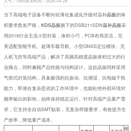
人气：1665
发表时间：2026-04-28
当下高端电子设备不断向轻薄化集成化升级对温补
晶振
的体
积要求愈发严格
，
KDS晶振
旗下的DSB211SDN
温补晶振
采
用2016行业主流小型封装
，
体积小巧，PCB布局灵活，完
美适配智能手机、超薄车载导航、小型GNSS定位模块、无
人机飞控等高端产品，解决了高频高精度晶振体积过大的行
业痛点，同时兼顾产品性能与结构设计。这款晶振同样采用
气密式封装结构，具备极强的抗振动、抗潮湿、抗电磁干扰
能力，即便在复杂恶劣的工作环境中，也能杜绝外部环境对
频率输出的影响，始终保持稳定运行。针对高端产品量产需
求，它支持全自动SMT贴装，无复杂焊接要求，有效提升生
产效率，降低量产成本。
供