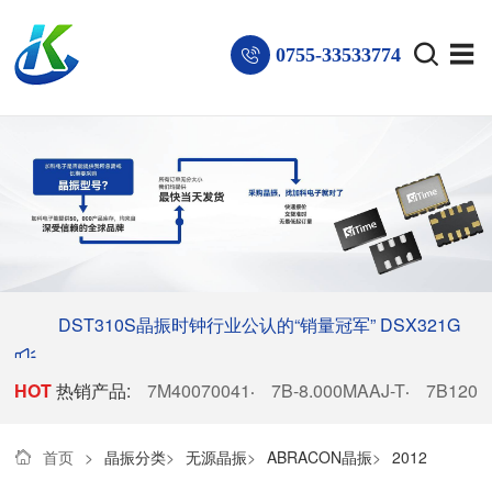
0755-33533774
DST310S晶振时钟行业公认的“销量冠军”
DSX321G
HOT
热销产品:
晶振稳居电子厂商热销榜首
7M40070041
7B-8.000MAAJ-T
7B1200
·
·
首页
>
晶振分类
>
无源晶振
>
ABRACON晶振
>
2012