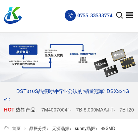
0755-33533774
DST310S晶振时钟行业公认的“销量冠军”
DSX321G
HOT
热销产品:
晶振稳居电子厂商热销榜首
7M40070041
7B-8.000MAAJ-T
7B1200
·
·
首页
>
晶振分类
>
无源晶振
>
sunny晶振
>
49SMD