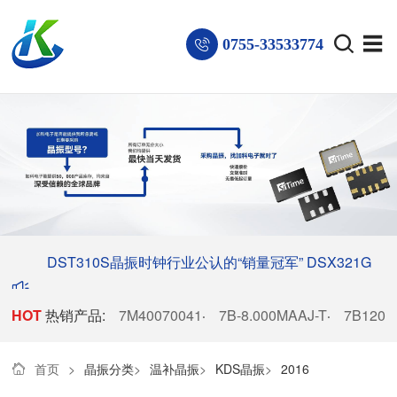
0755-33533774
DST310S晶振时钟行业公认的“销量冠军”
DSX321G
HOT
热销产品:
晶振稳居电子厂商热销榜首
7M40070041
7B-8.000MAAJ-T
7B1200
·
·
首页
>
晶振分类
>
温补晶振
>
KDS晶振
>
2016