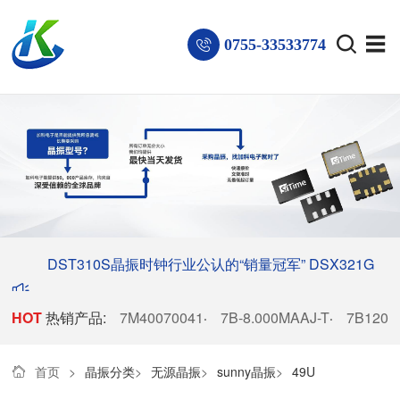
0755-33533774
DST310S晶振时钟行业公认的“销量冠军”
DSX321G
HOT
热销产品:
晶振稳居电子厂商热销榜首
7M40070041
7B-8.000MAAJ-T
7B1200
·
·
首页
>
晶振分类
>
无源晶振
>
sunny晶振
>
49U