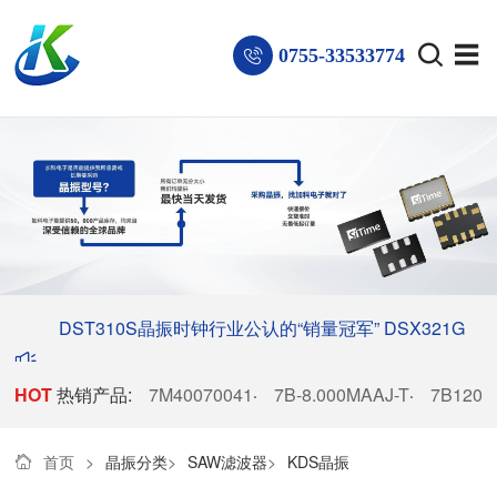
0755-33533774
DST310S晶振时钟行业公认的“销量冠军”
DSX321G
HOT
热销产品:
晶振稳居电子厂商热销榜首
7M40070041
7B-8.000MAAJ-T
7B1200
·
·
首页
>
晶振分类
>
SAW滤波器
>
KDS晶振