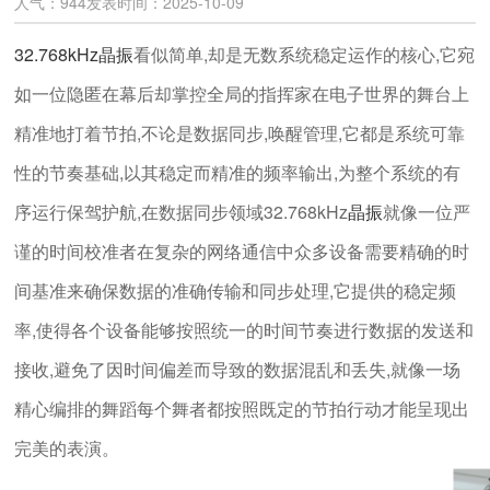
人气：944
发表时间：2025-10-09
32.768kHz晶振
看似简单,却是无数系统稳定运作的核心,它宛
如一位隐匿在幕后却掌控全局的指挥家在电子世界的舞台上
精准地打着节拍,不论是数据同步,唤醒管理,它都是系统可靠
性的节奏基础,以其稳定而精准的频率输出,为整个系统的有
序运行保驾护航,在数据同步领域32.768kHz
晶振
就像一位严
谨的时间校准者在复杂的网络通信中众多设备需要精确的时
间基准来确保数据的准确传输和同步处理,它提供的稳定频
率,使得各个设备能够按照统一的时间节奏进行数据的发送和
接收,避免了因时间偏差而导致的数据混乱和丢失,就像一场
精心编排的舞蹈每个舞者都按照既定的节拍行动才能呈现出
完美的表演。