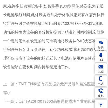
家,在许多低功耗设备中,如智能手表,物联网传感器等,为了延
长电池续航时间,此外设备通常处于休眠状态只有在需要执行
特定任务时才会被唤醒,TAITIEN泰艺32.768kHz晶体以其低
功耗的特性为设备的唤醒机制提供了精准的时间控制,它就像
一个定时闹钟在设定的时间准确地将设备从休眠状态唤醒执
微信
行完任务后又让设备迅速回到低功耗模式,这种精准的唤醒管
理不仅节省了设备的能耗还延长了电池的使用寿命使得这些
QQ
设备能够在更长时间内持续稳定地工作。
邮箱
上一篇：TAITIEN泰艺有源晶振多元产品矩阵精准匹配多样
电话
需求
座机
下一篇：Q24FA20H0019600晶振通信模块产业的冠军担当